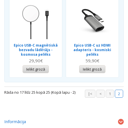
Epico USB-C magnētiskā
Epico USB-C uz HDMI
bezvadu lādētājs -
adapteris - kosmiski
kosmosa pelēks
pelēks
29,90€
59,90€
Ielikt grozā
Ielikt grozā
Rāda no 17 līdz 25 kopā 25 (Kopā lapu - 2)
|<
<
1
2
Informācija