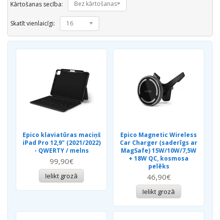
Bez kārtošanas
Kārtošanas secība:
Skatīt vienlaicīgi:
16
Epico klaviatūras maciņš
Epico Magnetic Wireless
iPad Pro 12,9" (2021/2022)
Car Charger (saderīgs ar
- QWERTY / melns
MagSafe) 15W/10W/7,5W
+ 18W QC, kosmosa
99,90€
pelēks
Ielikt grozā
46,90€
Ielikt grozā