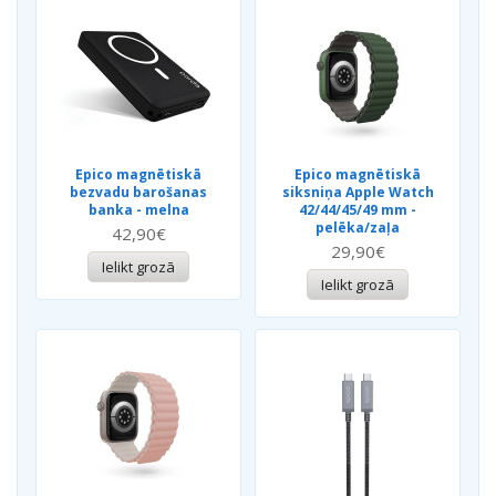
Epico magnētiskā
Epico magnētiskā
bezvadu barošanas
siksniņa Apple Watch
banka - melna
42/44/45/49 mm -
pelēka/zaļa
42,90€
29,90€
Ielikt grozā
Ielikt grozā