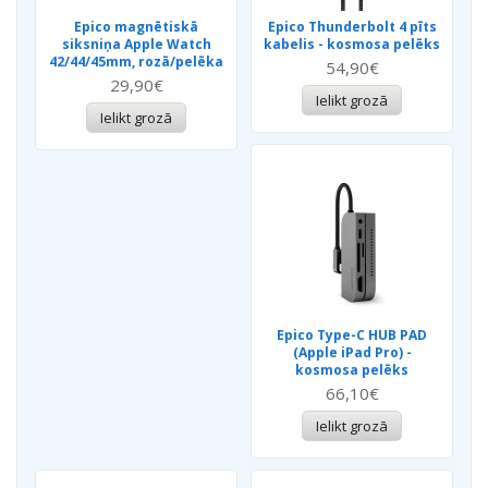
Epico magnētiskā
Epico Thunderbolt 4 pīts
siksniņa Apple Watch
kabelis - kosmosa pelēks
42/44/45mm, rozā/pelēka
54,90€
29,90€
Ielikt grozā
Ielikt grozā
Epico Type-C HUB PAD
(Apple iPad Pro) -
kosmosa pelēks
66,10€
Ielikt grozā