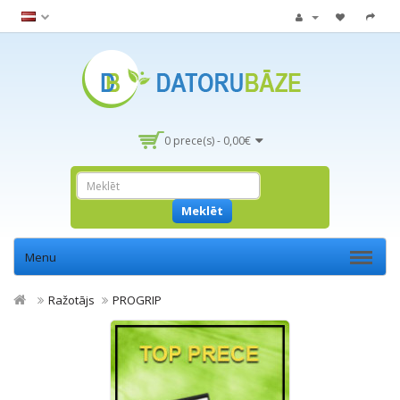
0 prece(s) - 0,00€
Meklēt
Menu
Ražotājs
PROGRIP