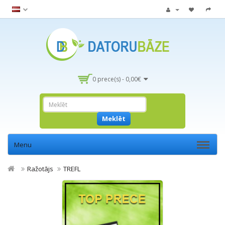
0 prece(s) - 0,00€
Meklēt
Menu
Ražotājs
TREFL