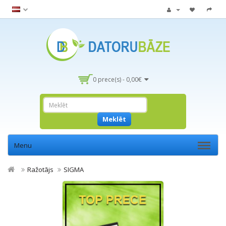
0 prece(s) - 0,00€
Meklēt
Menu
Ražotājs
SIGMA