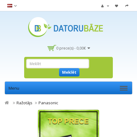
0 prece(s) - 0,00€
Meklēt
Menu
Ražotājs
Panasonic