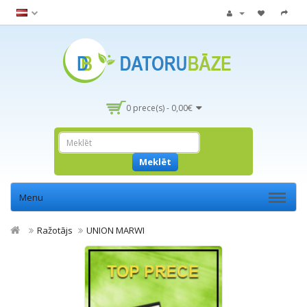
0 prece(s) - 0,00€
Meklēt
Menu
Ražotājs
UNION MARWI