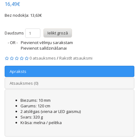
16,49€
Bez nodokļa: 13,63€
Ielikt grozā
Daudzums
- OR -
Pievienot vēlmju sarakstam
Pievienot salīdzināšanai
0 atsauksmes
/
Rakstīt atsauksmi
Apraksts
Atsauksmes (0)
Biezums: 10 mm
Garums: 120 cm
2 atslēgas (viena ar LED gaismu)
Svars: 320 g
Krāsa: melna / pelēka