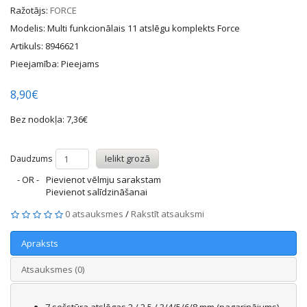
Ražotājs:
FORCE
Modelis: Multi funkcionālais 11 atslēgu komplekts Force
Artikuls: 8946621
Pieejamība: Pieejams
8,90€
Bez nodokļa: 7,36€
Ielikt grozā
Daudzums
- OR -
Pievienot vēlmju sarakstam
Pievienot salīdzināšanai
0 atsauksmes
/
Rakstīt atsauksmi
Apraksts
Atsauksmes (0)
7 sešstūra atslēgas 2 / 2,5 / 3/4/5/6/8 mm (pagarinājums)