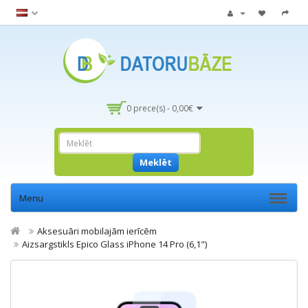
0 prece(s) - 0,00€
Meklēt
Menu
Aksesuāri mobilajām ierīcēm
Aizsargstikls Epico Glass iPhone 14 Pro (6,1")