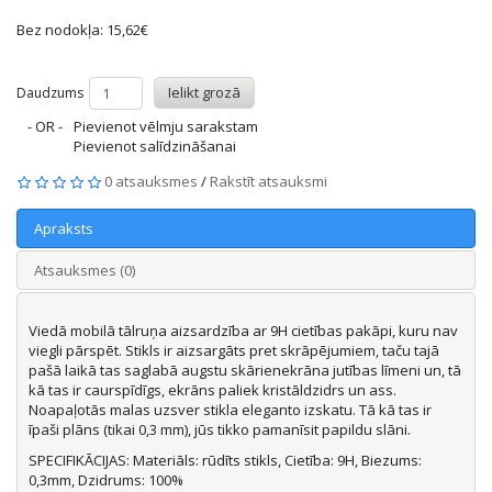
Bez nodokļa: 15,62€
Ielikt grozā
Daudzums
- OR -
Pievienot vēlmju sarakstam
Pievienot salīdzināšanai
0 atsauksmes
/
Rakstīt atsauksmi
Apraksts
Atsauksmes (0)
Viedā mobilā tālruņa aizsardzība ar 9H cietības pakāpi, kuru nav
viegli pārspēt. Stikls ir aizsargāts pret skrāpējumiem, taču tajā
pašā laikā tas saglabā augstu skārienekrāna jutības līmeni un, tā
kā tas ir caurspīdīgs, ekrāns paliek kristāldzidrs un ass.
Noapaļotās malas uzsver stikla eleganto izskatu. Tā kā tas ir
īpaši plāns (tikai 0,3 mm), jūs tikko pamanīsit papildu slāni.
SPECIFIKĀCIJAS: Materiāls: rūdīts stikls, Cietība: 9H, Biezums:
0,3mm, Dzidrums: 100%