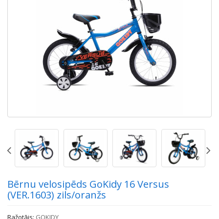
Bērnu velosipēds GoKidy 16 Versus
(VER.1603) zils/oranžs
Ražotājs:
GOKIDY