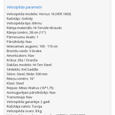
Velosipēda parametri
Velosipēda modelis: Versus 16 (VER.1603)
Ražotājs: GoKidy
Velosipēda tips: Bērnu
Rāmja materiāls: Hi-Tensile tērauds
Rāmja Izmērs: 28 cm (11")
Pārnesumu skaits: 1
Pārslēdzēji: Nav
Ieteicamais augums: 100 - 110 cm
Bremžu veids: V-brake
Amortizators: Nav
Krāsa: Zila / Oranža
Dakšas modelis: Hi-Ten Steel
Sēdeklis: Kid Saddle
Stūre: Steel, Wide: 500 mm
Riteņu izmērs: 16"
Klaņi: Steel
Riepas: Mitas Walrus (16*1,75)
Aizmugurējais pārslēdzējs: Nav
Transmisija: Nav
Velosipēda garantija: 2 gadi
Ražotāja valsts: Turcija
Velosipēda svars: 8 kg