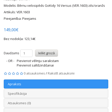
Modelis: Bērnu velosipēds GoKidy 16 Versus (VER.1603) zils/oranžs
Artikuls: VER.1603
Pieejamība: Pieejams
149,00€
Bez nodokļa: 123,14€
Ielikt grozā
Daudzums
- OR -
Pievienot vēlmju sarakstam
Pievienot salīdzināšanai
0 atsauksmes
/
Rakstīt atsauksmi
Apraksts
Specifikācija
Atsauksmes (0)