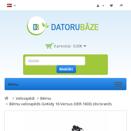
0 prece(s) - 0,00€
Meklēt
Menu
Velosipēdi
Bērnu
Bērnu velosipēds GoKidy 16 Versus (VER.1603) zils/oranžs