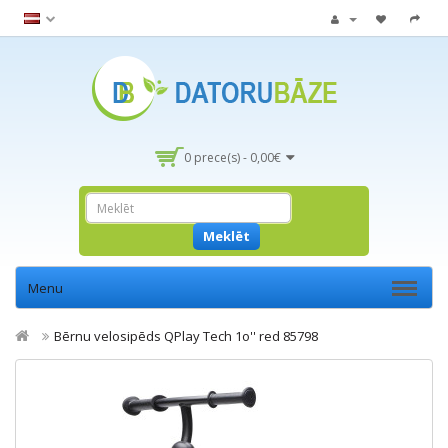
0 prece(s) - 0,00€
Meklēt
Menu
Bērnu velosipēds QPlay Tech 1o'' red 85798