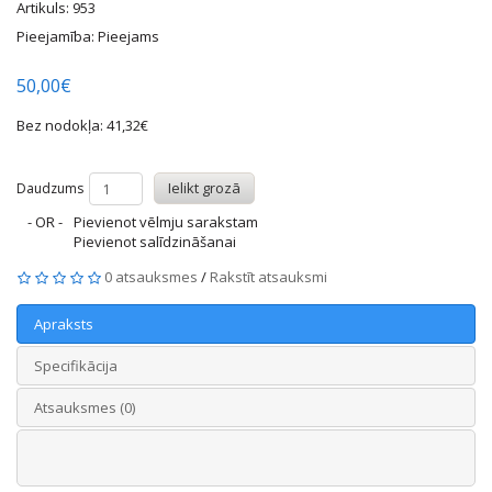
Artikuls: 953
Pieejamība: Pieejams
50,00€
Bez nodokļa: 41,32€
Ielikt grozā
Daudzums
- OR -
Pievienot vēlmju sarakstam
Pievienot salīdzināšanai
0 atsauksmes
/
Rakstīt atsauksmi
Apraksts
Specifikācija
Atsauksmes (0)