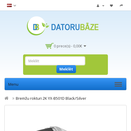
0 prece(s) - 0,00€
Meklēt
Menu
Bremžu rokturi 2K YX-B501D Black/Silver