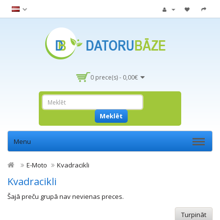
0 prece(s) - 0,00€
Meklēt
Menu
E-Moto
Kvadracikli
Kvadracikli
Šajā preču grupā nav nevienas preces.
Turpināt