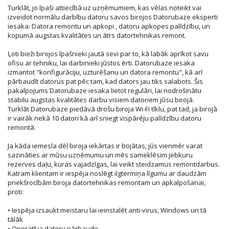
Turklāt, jo īpaši attiecībā uz uzņēmumiem, kas vēlas noteikt vai
izveidot normālu darbību datoru savos birojos Datorubaze eksperti
iesaka: Datora remontu un apkopi , datoru apkopes palīdzību, un
kopumā augstas kvalitātes un ātrs datortehnikas remont.
Ļoti bieži birojos īpašnieki jautā sevi par to, kā labāk aprīkot savu
ofisu ar tehniku, lai darbinieki jūstos ērti.
Datorubaze iesaka
izmantot "konfigurāciju, uzturēšanu un datora remontu", kā arī
pārbaudīt datorus pat pēc tam, kad dators jau tiks salabots.
Šis
pakalpojums Datorubaze iesaka lietot regulāri, lai nodrošinātu
stabilu augstas kvalitātes darbu visiem datoriem jūsu birojā.
Turklāt Datorubaze piedāvā drošu biroja Wi-Fi tīklu, pat tad, ja birojā
ir vairāk nekā 10 datori kā arī sniegt vispārēju palīdzību datoru
remontā.
Ja kāda iemesla dēļ biroja iekārtas ir bojātas, jūs vienmēr varat
sazināties ar mūsu uzņēmumu un mēs sameklēsim jebkuru
rezerves daļu, kuras vajadzīgas, lai veikt steidzamus remontdarbus.
Katram klientam ir iespēja noslēgt ilgtermiņa līgumu ar daudzām
priekšrocībām biroja datortehnikas remontam un apkalpošanai,
proti:
• Iespēja izsaukt meistaru lai ieinstalēt anti-virus, Windows un tā
tālāk
• Operatīva datoru pārbaude