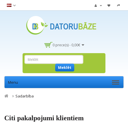
0 prece(s) - 0,00€
Meklēt
Menu
Sadarbība
Citi pakalpojumi klientiem