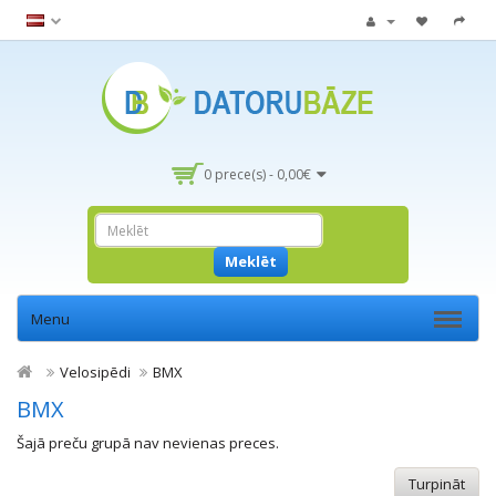
0 prece(s) - 0,00€
Meklēt
Menu
Velosipēdi
BMX
BMX
Šajā preču grupā nav nevienas preces.
Turpināt