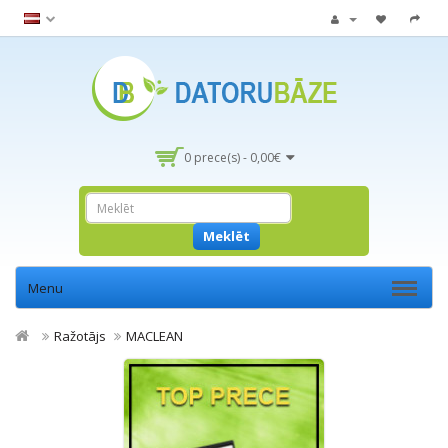
0 prece(s) - 0,00€
Meklēt
Menu
Ražotājs
MACLEAN