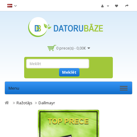
0 prece(s) - 0,00€
Meklēt
Menu
Ražotājs
Dallmayr