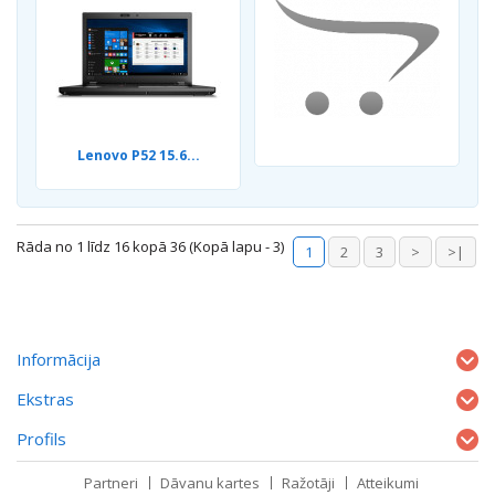
Lenovo P52 15.6...
Rāda no 1 līdz 16 kopā 36 (Kopā lapu - 3)
1
2
3
>
>|
Informācija
Ekstras
Profils
Partneri
Dāvanu kartes
Ražotāji
Atteikumi