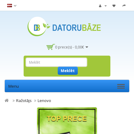
0 prece(s) - 0,00€
Meklēt
Menu
Ražotājs
Lenovo