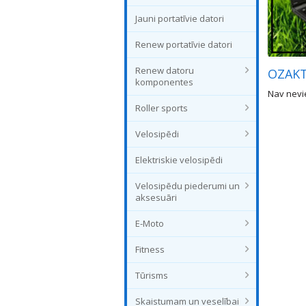
Jauni portatīvie datori
Renew portatīvie datori
Renew datoru
OZAK
komponentes
Nav nevie
Roller sports
Velosipēdi
Elektriskie velosipēdi
Velosipēdu piederumi un
aksesuāri
E-Moto
Fitness
Tūrisms
Skaistumam un veselībai