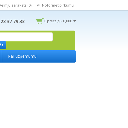
Vēlmju saraksts (0)
Noformēt pirkumu
 23 37 79 33
0 prece(s) - 0,00€
ēt
Par uzņēmumu