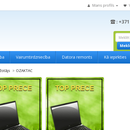
Mans profils
: +371
Mekl
ība
Vairumtirdzniecība
Datora remonts
Kā iepirkties
žotājs
OZAKTAC