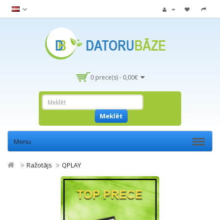
0 prece(s) - 0,00€
Meklēt
Menu
Ražotājs
QPLAY