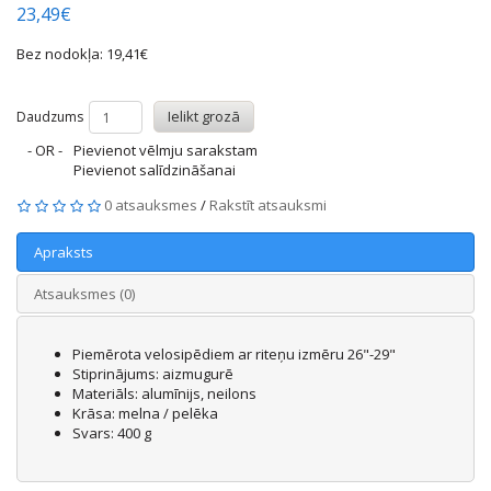
23,49€
Bez nodokļa: 19,41€
Ielikt grozā
Daudzums
- OR -
Pievienot vēlmju sarakstam
Pievienot salīdzināšanai
0 atsauksmes
/
Rakstīt atsauksmi
Apraksts
Atsauksmes (0)
Piemērota velosipēdiem ar riteņu izmēru 26"-29"
Stiprinājums: aizmugurē
Materiāls: alumīnijs, neilons
Krāsa: melna / pelēka
Svars: 400 g