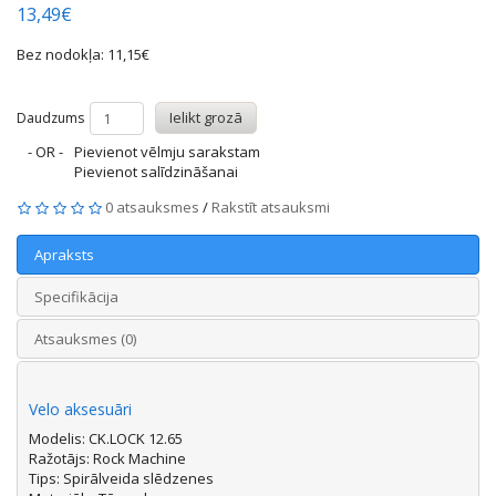
13,49€
Bez nodokļa: 11,15€
Ielikt grozā
Daudzums
- OR -
Pievienot vēlmju sarakstam
Pievienot salīdzināšanai
0 atsauksmes
/
Rakstīt atsauksmi
Apraksts
Specifikācija
Atsauksmes (0)
Velo aksesuāri
Modelis: CK.LOCK 12.65
Ražotājs: Rock Machine
Tips: Spirālveida slēdzenes