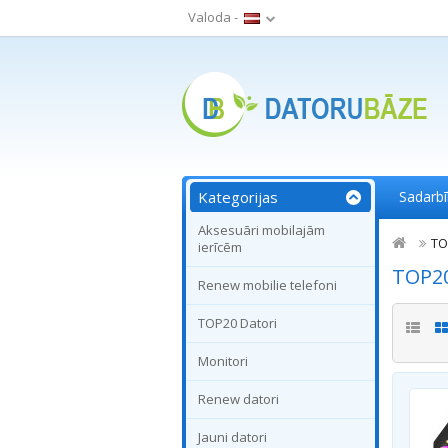
Valoda -
Kategorijas
Sadarb
Aksesuāri mobilajām
TO
ierīcēm
TOP20
Renew mobilie telefoni
TOP20 Datori
Monitori
Renew datori
Jauni datori