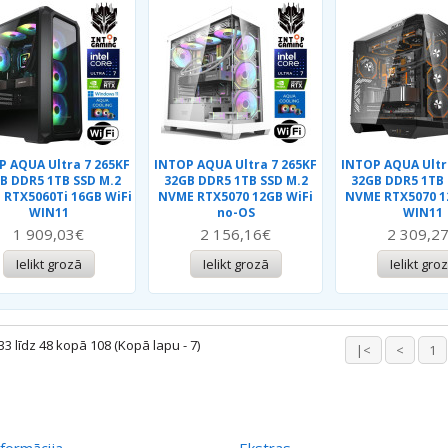
P AQUA Ultra 7 265KF
INTOP AQUA Ultra 7 265KF
INTOP AQUA Ultr
B DDR5 1TB SSD M.2
32GB DDR5 1TB SSD M.2
32GB DDR5 1TB 
RTX5060Ti 16GB WiFi
NVME RTX5070 12GB WiFi
NVME RTX5070 1
WIN11
no-OS
WIN11
1 909,03€
2 156,16€
2 309,2
Ielikt grozā
Ielikt grozā
Ielikt gro
3 līdz 48 kopā 108 (Kopā lapu - 7)
|<
<
1