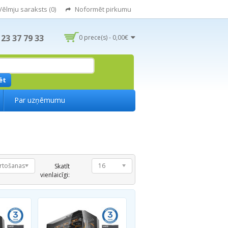
Vēlmju saraksts (0)
Noformēt pirkumu
 23 37 79 33
0 prece(s) - 0,00€
ēt
Par uzņēmumu
rtošanas
16
Skatīt
vienlaicīgi: