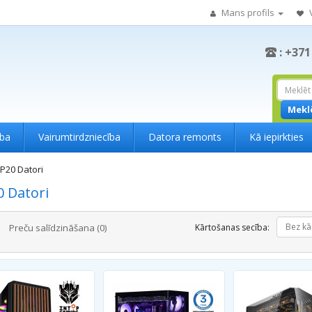
Mans profils
: +371
Mekl
ība
Vairumtirdzniecība
Datora remonts
Kā iepirkties
P20 Datori
 Datori
Bez kā
Preču salīdzināšana (0)
Kārtošanas secība: