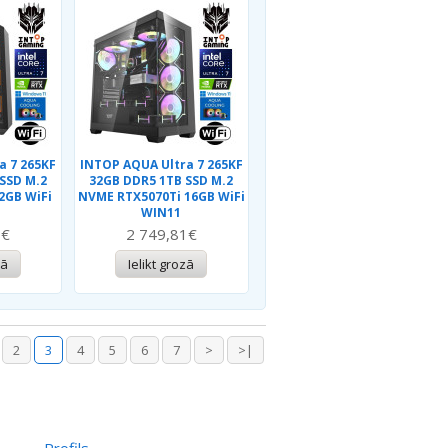
a 7 265KF
INTOP AQUA Ultra 7 265KF
SSD M.2
32GB DDR5 1TB SSD M.2
2GB WiFi
NVME RTX5070Ti 16GB WiFi
WIN11
7€
2 749,81€
zā
Ielikt grozā
2
3
4
5
6
7
>
>|