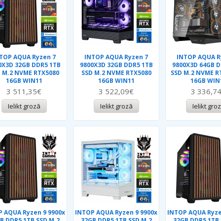
TOP AQUA Ryzen 7
INTOP AQUA Ryzen 7
INTOP AQUA R
0X3D 32GB DDR5 1TB
9800X3D 32GB DDR5 1TB
9800X3D 64GB D
 M.2 NVME RTX5080
SSD M.2 NVME RTX5080
SSD M.2 NVME R
16GB WIN11
16GB WIN11
16GB WIN
3 511,35€
3 522,09€
3 336,7
Ielikt grozā
Ielikt grozā
Ielikt gro
 AQUA Ryzen 9 9900x
INTOP AQUA Ryzen 9 9900x
INTOP AQUA Ryze
B DDR5 1TB SSD M.2
32GB DDR5 1TB SSD M.2
32GB DDR5 1TB 