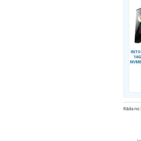
INTO
16G
NVME 
Rāda no 3