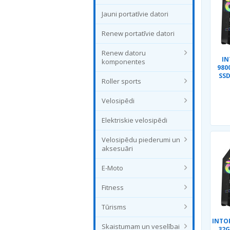
Jauni portatīvie datori
Renew portatīvie datori
Renew datoru
IN
komponentes
980
SSD
Roller sports
Velosipēdi
Elektriskie velosipēdi
Velosipēdu piederumi un
aksesuāri
E-Moto
Fitness
Tūrisms
INTOP
Skaistumam un veselībai
32G