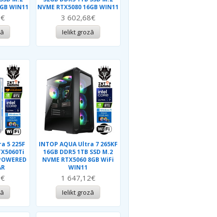
6GB WIN11
NVME RTX5080 16GB WIN11
3€
3 602,68€
zā
Ielikt grozā
a 5 225F
INTOP AQUA Ultra 7 265KF
TX5060Ti
16GB DDR5 1TB SSD M.2
 POWERED
NVME RTX5060 8GB WiFi
AR
WIN11
2€
1 647,12€
zā
Ielikt grozā