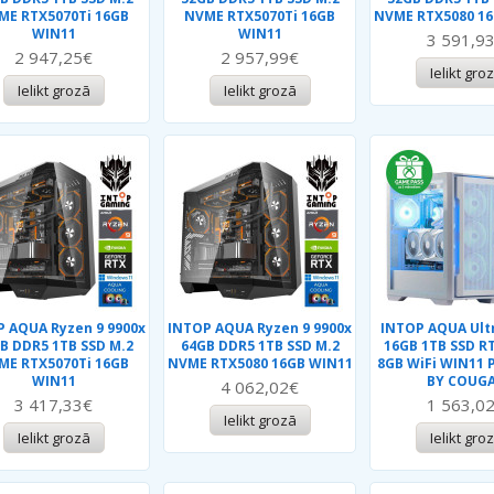
ME RTX5070Ti 16GB
NVME RTX5070Ti 16GB
NVME RTX5080 1
WIN11
WIN11
3 591,9
2 947,25€
2 957,99€
Ielikt gro
Ielikt grozā
Ielikt grozā
 AQUA Ryzen 9 9900x
INTOP AQUA Ryzen 9 9900x
INTOP AQUA Ultr
B DDR5 1TB SSD M.2
64GB DDR5 1TB SSD M.2
16GB 1TB SSD R
ME RTX5070Ti 16GB
NVME RTX5080 16GB WIN11
8GB WiFi WIN11
WIN11
BY COUG
4 062,02€
3 417,33€
1 563,0
Ielikt grozā
Ielikt grozā
Ielikt gro