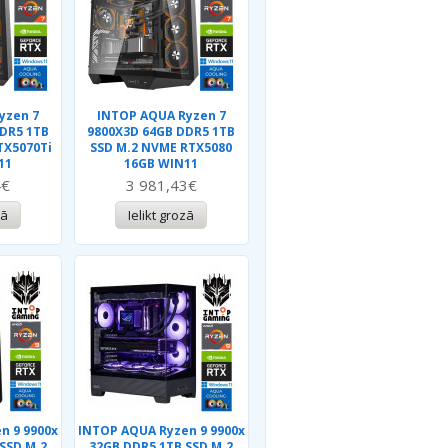
yzen 7
INTOP AQUA Ryzen 7
DR5 1TB
9800X3D 64GB DDR5 1TB
TX5070Ti
SSD M.2 NVME RTX5080
11
16GB WIN11
4€
3 981,43€
zā
Ielikt grozā
n 9 9900x
INTOP AQUA Ryzen 9 9900x
SSD M.2
32GB DDR5 1TB SSD M.2