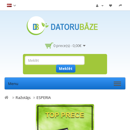
0 prece(s) - 0,00€
Meklēt
Menu
Ražotājs
ESPERIA