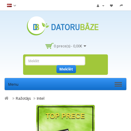
0 prece(s) - 0,00€
Meklēt
Menu
Ražotājs
Intel