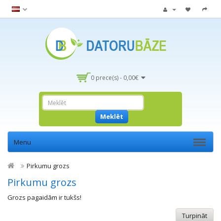
0 prece(s) - 0,00€
Meklēt
Menu
Pirkumu grozs
Pirkumu grozs
Grozs pagaidām ir tukšs!
Turpināt