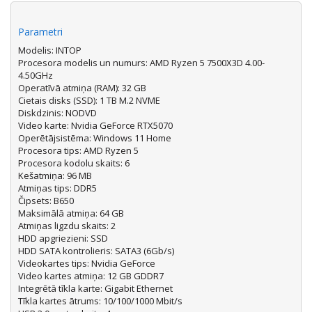
Parametri
Modelis: INTOP
Procesora modelis un numurs: AMD Ryzen 5 7500X3D 4.00-
4.50GHz
Operatīvā atmiņa (RAM): 32 GB
Cietais disks (SSD): 1 TB M.2 NVME
Diskdzinis: NODVD
Video karte: Nvidia GeForce RTX5070
Operētājsistēma: Windows 11 Home
Procesora tips: AMD Ryzen 5
Procesora kodolu skaits: 6
Kešatmiņa: 96 MB
Atmiņas tips: DDR5
Čipsets: B650
Maksimālā atmiņa: 64 GB
Atmiņas ligzdu skaits: 2
HDD apgriezieni: SSD
HDD SATA kontrolieris: SATA3 (6Gb/s)
Videokartes tips: Nvidia GeForce
Video kartes atmiņa: 12 GB GDDR7
Integrētā tīkla karte: Gigabit Ethernet
Tīkla kartes ātrums: 10/100/1000 Mbit/s