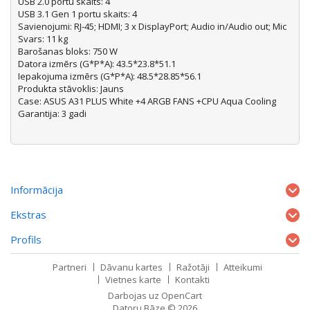
USB 2.0 portu skaits: 4
USB 3.1 Gen 1 portu skaits: 4
Savienojumi: RJ-45; HDMI; 3 x DisplayPort; Audio in/Audio out; Mic
Svars: 11 kg
Barošanas bloks: 750 W
Datora izmērs (G*P*A): 43.5*23.8*51.1
Iepakojuma izmērs (G*P*A): 48.5*28.85*56.1
Produkta stāvoklis: Jauns
Case: ASUS A31 PLUS White +4 ARGB FANS +CPU Aqua Cooling
Garantija: 3 gadi
Informācija
Ekstras
Profils
Partneri
Dāvanu kartes
Ražotāji
Atteikumi
Vietnes karte
Kontakti
Darbojas uz
OpenCart
Datoru Bāze © 2026