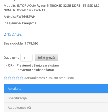
Modelis: INTOP AQUA Ryzen 5 7500X3D 32GB DDR5 1TB SSD M.2
NVME RTX5070 12GB WIN11
Artikuls: RW66482WH
Pieejamība: Pieejams
2 152,13€
Bez nodokļa: 1 778,62€
Ielikt grozā
Daudzums
- OR -
Pievienot vēlmju sarakstam
Pievienot salīdzināšanai
0 atsauksmes
/
Rakstīt atsauksmi
Apraksts
Specifikācija
Atsauksmes (0)