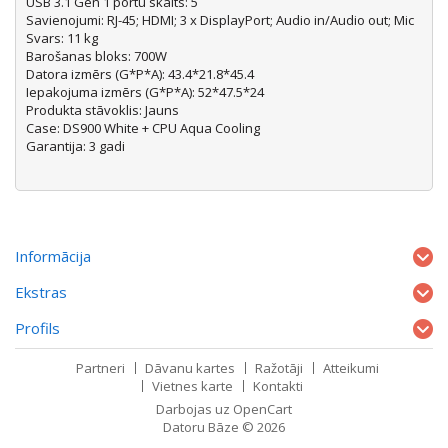
USB 3.1 Gen 1 portu skaits: 5
Savienojumi: RJ-45; HDMI; 3 x DisplayPort; Audio in/Audio out; Mic
Svars: 11 kg
Barošanas bloks: 700W
Datora izmērs (G*P*A): 43.4*21.8*45.4
Iepakojuma izmērs (G*P*A): 52*47.5*24
Produkta stāvoklis: Jauns
Case: DS900 White + CPU Aqua Cooling
Garantija: 3 gadi
Informācija
Ekstras
Profils
Partneri
Dāvanu kartes
Ražotāji
Atteikumi
Vietnes karte
Kontakti
Darbojas uz
OpenCart
Datoru Bāze © 2026