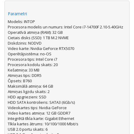
Parametri
Modelis: INTOP
Procesora modelis un numurs: Intel Core i7-14700F 2.10-5.40GHz
Operatīvā atmiņa (RAM): 32 GB
Cietais disks (SSD): 1 TB M.2 NVME
Diskdzinis: NODVD
Video karte: Nvidia GeForce RTX5070
Operētājsistēma: no-OS
Procesora tips: Intel Core i7
Procesora kodolu skaits: 20
Kešatmiņa: 33 MB
Atmiņas tips: DDR5
Čipsets: B760
Maksimālā atmiņa: 64 GB
Atmiņas ligzdu skaits: 2
HDD apgriezieni: SSD
HDD SATA kontrolieris: SATA3 (6Gb/s)
Videokartes tips: Nvidia GeForce
Video kartes atmiņa: 12 GB GDDR7
Integrētā tīkla karte: Gigabit Ethernet
Tīkla kartes ātrums: 10/100/1000 Mbit/s
USB 2.0 portu skaits: 6