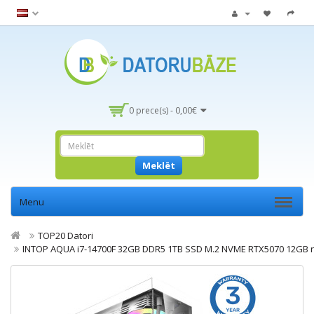
0 prece(s) - 0,00€
Meklēt
Menu
TOP20 Datori
INTOP AQUA i7-14700F 32GB DDR5 1TB SSD M.2 NVME RTX5070 12GB 