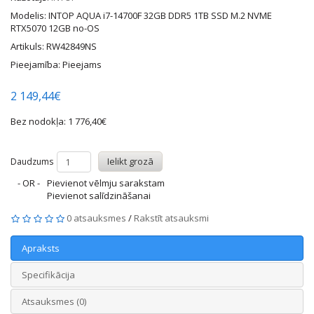
Modelis: INTOP AQUA i7-14700F 32GB DDR5 1TB SSD M.2 NVME
RTX5070 12GB no-OS
Artikuls: RW42849NS
Pieejamība: Pieejams
2 149,44€
Bez nodokļa: 1 776,40€
Ielikt grozā
Daudzums
- OR -
Pievienot vēlmju sarakstam
Pievienot salīdzināšanai
0 atsauksmes
/
Rakstīt atsauksmi
Apraksts
Specifikācija
Atsauksmes (0)